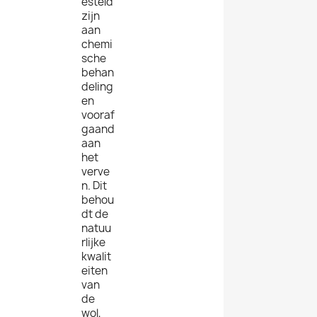
esteld
zijn
aan
chemi
sche
behan
deling
en
vooraf
gaand
aan
het
verve
n. Dit
behou
dt de
natuu
rlijke
kwalit
eiten
van
de
wol,