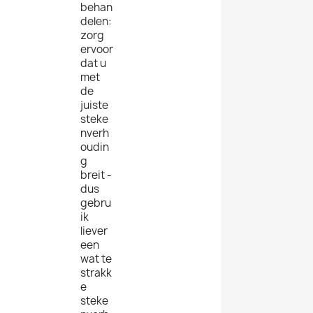
behan
delen:
zorg
ervoor
dat u
met
de
juiste
steke
nverh
oudin
g
breit -
dus
gebru
ik
liever
een
wat te
strakk
e
steke