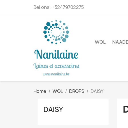
Bel ons:
+32479702275
WOL
NAADE
Home
WOL
DROPS
DAISY
DAISY