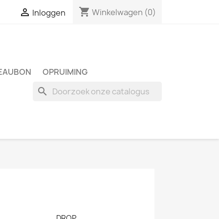
shopping_cart

Winkelwagen
(0)
Inloggen
EAUBON
OPRUIMING
search
DROP