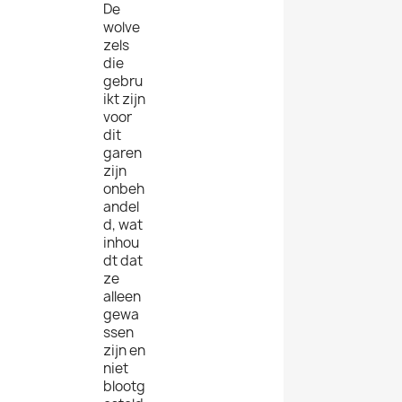
De
wolve
zels
die
gebru
ikt zijn
voor
dit
garen
zijn
onbeh
andel
d, wat
inhou
dt dat
ze
alleen
gewa
ssen
zijn en
niet
blootg