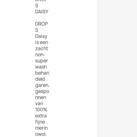
S
DAISY
DROP
S
Daisy
is een
zacht
non-
super
wash
behan
deld
garen,
gespo
nnen
van
100%
extra
fijne
merin
owol.