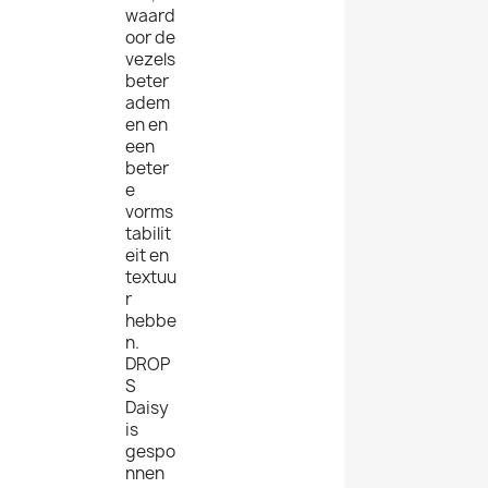
waard
oor de
vezels
beter
adem
en en
een
beter
e
vorms
tabilit
eit en
textuu
r
hebbe
n.
DROP
S
Daisy
is
gespo
nnen