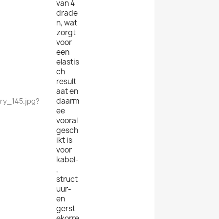
van 4
drade
n, wat
zorgt
voor
een
elastis
ch
result
aat en
daarm
ee
vooral
gesch
ikt is
voor
kabel-
,
struct
uur-
en
gerst
ekorre