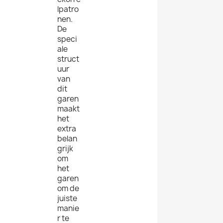
lpatro
nen.
De
speci
ale
struct
uur
van
dit
garen
maakt
het
extra
belan
grijk
om
het
garen
om de
juiste
manie
r te