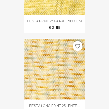
FIESTA PRINT 23 PAARDENBLOEM
€ 2,85
favorite_border
FIESTA LONG PRINT 25 LENTE...