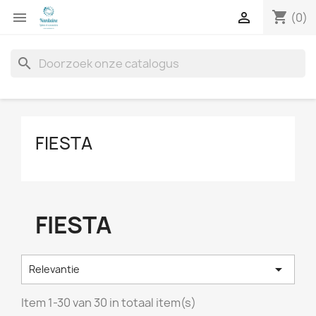
shopping_cart


(0)
search
FIESTA
FIESTA

Relevantie
Item 1-30 van 30 in totaal item(s)