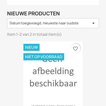
NIEUWE PRODUCTEN

Datum toegevoegd, nieuwste naar oudste
Item 1-2 van 2 in totaal item(s)
NIEUW
favorite_border
NIET OP VOORRAAD