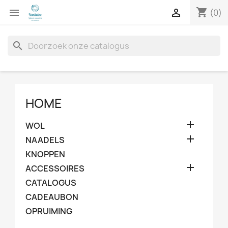
shopping_cart


(0)
search
HOME

WOL

NAADELS
KNOPPEN

ACCESSOIRES
CATALOGUS
CADEAUBON
OPRUIMING