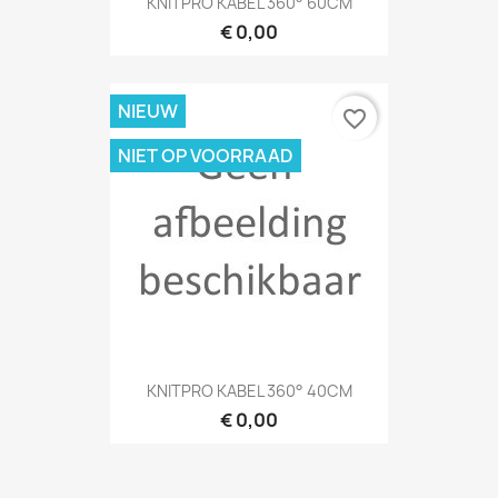
KNITPRO KABEL 360° 60CM
€ 0,00
NIEUW
favorite_border
NIET OP VOORRAAD
KNITPRO KABEL 360° 40CM
€ 0,00