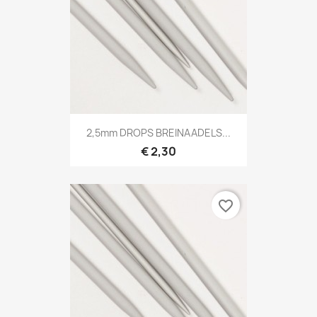
2,5mm DROPS BREINAADELS...
€ 2,30
favorite_border