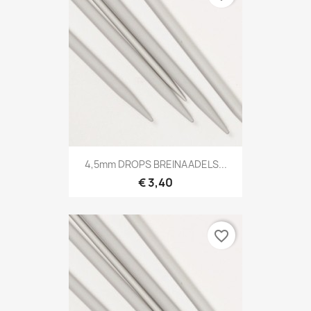
4,5mm DROPS BREINAADELS...
€ 3,40
favorite_border