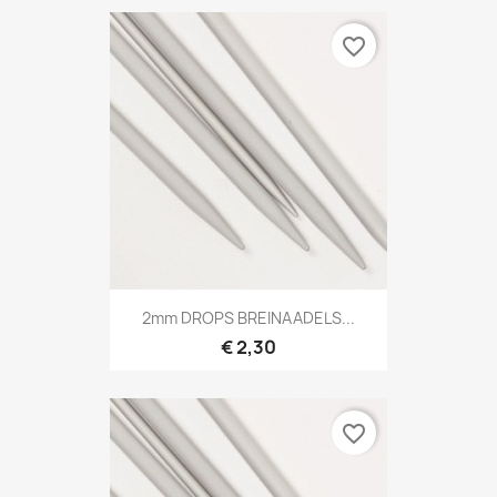
favorite_border
2mm DROPS BREINAADELS...
€ 2,30
favorite_border