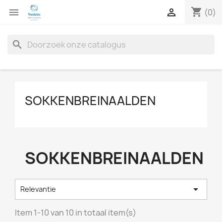
shopping_cart


(0)
search
SOKKENBREINAALDEN
SOKKENBREINAALDEN

Relevantie
Item 1-10 van 10 in totaal item(s)