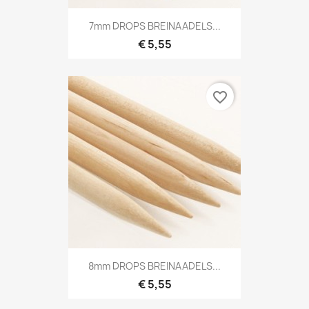
7mm DROPS BREINAADELS...
€ 5,55
favorite_border
8mm DROPS BREINAADELS...
€ 5,55