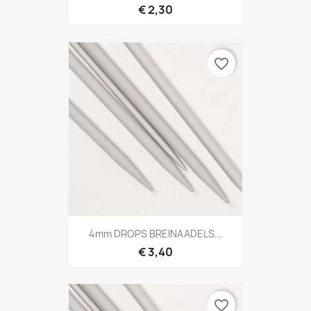
€ 2,30
favorite_border
4mm DROPS BREINAADELS...
€ 3,40
favorite_border