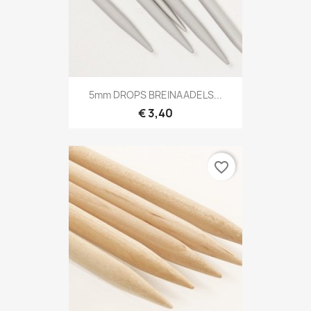
5mm DROPS BREINAADELS...
€ 3,40
favorite_border