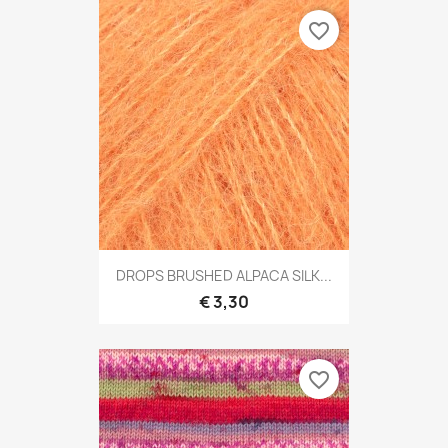
favorite_border
DROPS BRUSHED ALPACA SILK...
€ 3,30
favorite_border