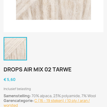
DROPS AIR MIX 02 TARWE
€ 5,60
Inclusief belasting
Samenstelling:
70% alpaca, 23% polyamide, 7% Wool
Garencategorie:
C (16 - 19 steken) / 10 ply / aran /
worsted