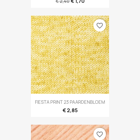
€ 1,70
€ 2,40
favorite_border
FIESTA PRINT 23 PAARDENBLOEM
€ 2,85
favorite_border