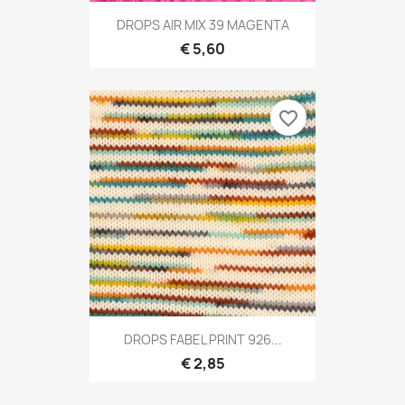
DROPS AIR MIX 39 MAGENTA
€ 5,60
favorite_border
DROPS FABEL PRINT 926...
€ 2,85