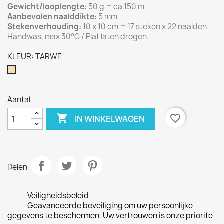
Gewicht/looplengte:
50 g = ca 150 m
Aanbevolen naalddikte:
5 mm
Stekenverhouding:
10 x 10 cm = 17 steken x 22 naalden
Handwas, max 30°C / Plat laten drogen
KLEUR: TARWE
TARWE
Aantal

favorite_border
IN WINKELWAGEN
Delen
Veiligheidsbeleid
Geavanceerde beveiliging om uw persoonlijke
gegevens te beschermen. Uw vertrouwen is onze priorite