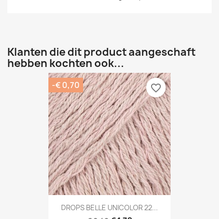
Klanten die dit product aangeschaft
hebben kochten ook...
-€ 0,70
favorite_border
DROPS BELLE UNICOLOR 22...