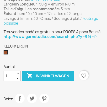
Largeur/Longueur:
50 g = environ 140 m
Taille d'aiguilles recommandée:
5 mm
Échantillon:
10 x 10 cm = 17 mailles x 22 rangs
Lavage à la main, 30 °C max / Séchage à plat /
Feutrage
possible
Trouver des modèles gratuits pour DROPS Alpaca Bouclé
http://www.garnstudio.com/search.php?y=99⟨=fr
KLEUR: BRUIN
BRUIN
Aantal

favorite_border
IN WINKELWAGEN
Delen