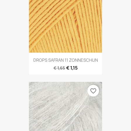
DROPS SAFRAN 11 ZONNESCHIJN
€ 1,15
€ 1,65
favorite_border