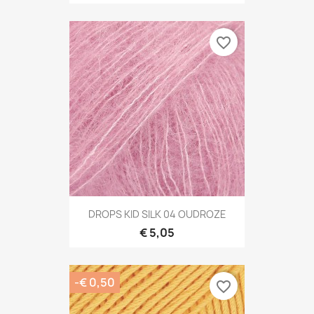
favorite_border
DROPS KID SILK 04 OUDROZE
€ 5,05
-€ 0,50
favorite_border