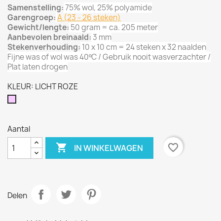
Samenstelling:
75% wol, 25% polyamide
Garengroep:
A (23 - 26 steken)
Gewicht/lengte:
50 gram = ca. 205 meter
Aanbevolen breinaald:
3 mm
Stekenverhouding:
10 x 10 cm = 24 steken x 32 naalden
Fijne was of wol was 40ºC / Gebruik nooit wasverzachter /
Plat laten drogen
KLEUR: LICHT ROZE
LICHT
ROZE
Aantal

favorite_border
IN WINKELWAGEN
Delen