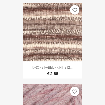
favorite_border
DROPS FABEL PRINT 912...
€ 2,85
favorite_border