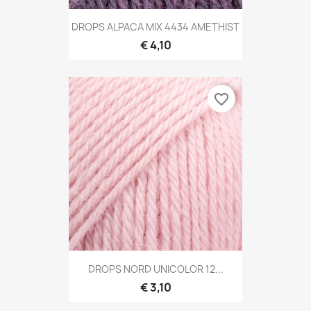
DROPS ALPACA MIX 4434 AMETHIST
€ 4,10
favorite_border
DROPS NORD UNICOLOR 12...
€ 3,10