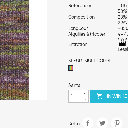
Références
1016
50% 
Composition
28% 
22% 
Longueur
∼120
Aiguilles à tricoter
4 - 
Entretien
Lessi
KLEUR: MULTICOLOR
MULTICOLOR
Aantal

IN WINK
Delen