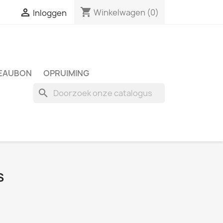
shopping_cart

Winkelwagen
(0)
Inloggen
EAUBON
OPRUIMING
search
S