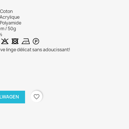
Coton
Acrylique
Polyamide
m / 50g
4½
ve linge délicat sans adoucissant!
favorite_border
ELWAGEN