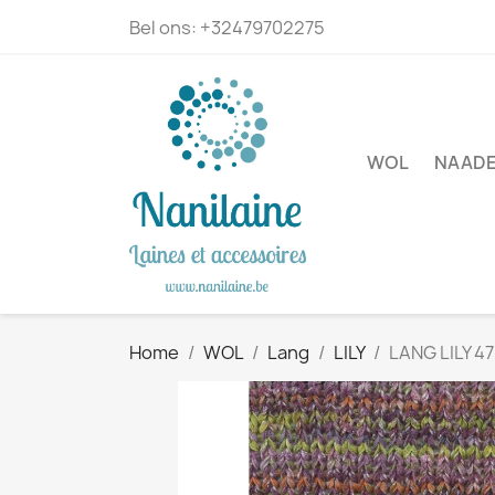
Bel ons:
+32479702275
WOL
NAADE
Home
WOL
Lang
LILY
LANG LILY 4