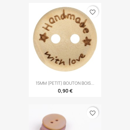
favorite_border
15MM (PETIT) BOUTON BOIS...
0,90 €
favorite_border