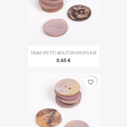
15MM (PETIT) BOUTON DROPS 618
0,65 €
favorite_border