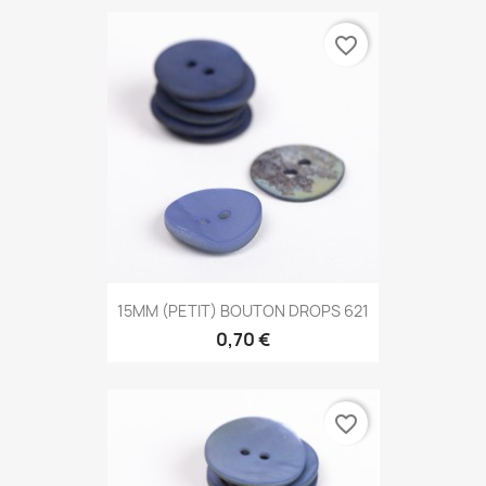
favorite_border
15MM (PETIT) BOUTON DROPS 621
0,70 €
favorite_border