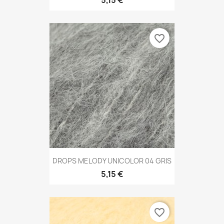
favorite_border
DROPS MELODY UNICOLOR 04 GRIS
5,15 €
favorite_border