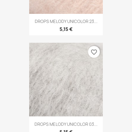
DROPS MELODY UNICOLOR 23...
5,15 €
favorite_border
DROPS MELODY UNICOLOR 03...
5,15 €