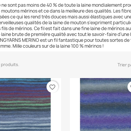
 ne sont pas moins de 40 % de toute la laine mondialement pro
 moutons mérinos et ce dans la meilleure des qualités. Les fibre
isées ce qui les rend très douces mais aussi élastiques avec u
rveilleuses qualités de la laine de mouton s'expriment particu
s fils de mérinos. Ce fil est fait dans une fine laine de mérinos aus
 laine brute de première qualité avec tout le savoir-faire d'un
NGYARNS MERINO est un fil fantastique pour toutes sortes de t
mme. Mille couleurs sur de la laine 100 % mérinos !
 7 produits.
Trier p
favorite_border
fa