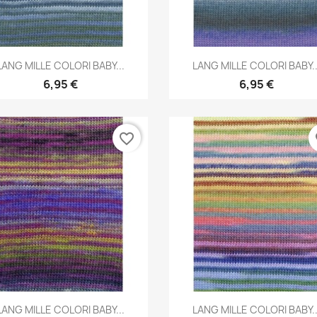
Aperçu rapide
Aperçu rapide


LANG MILLE COLORI BABY...
LANG MILLE COLORI BABY..
6,95 €
6,95 €
favorite_border
fa
Aperçu rapide
Aperçu rapide


LANG MILLE COLORI BABY...
LANG MILLE COLORI BABY..