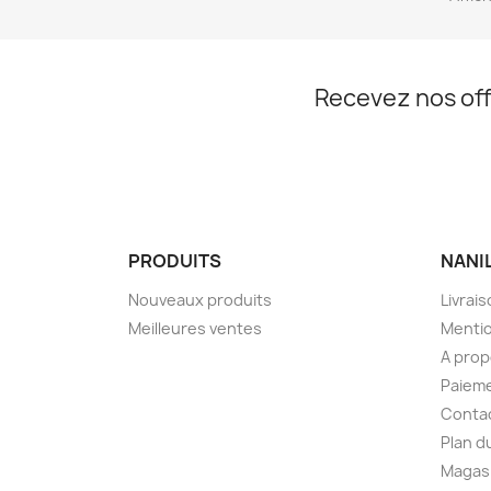
Recevez nos off
PRODUITS
NANI
Nouveaux produits
Livrai
Meilleures ventes
Mentio
A pro
Paieme
Conta
Plan d
Magas