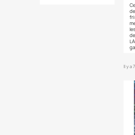
Ce
de
fr
me
le
de
LA
ga
Il y a