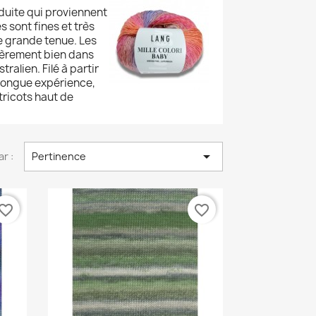
duite qui proviennent
s sont fines et très
ne grande tenue. Les
lièrement bien dans
tralien. Filé à partir
e longue expérience,
ricots haut de

ar :
Pertinence
vorite_border
favorite_border