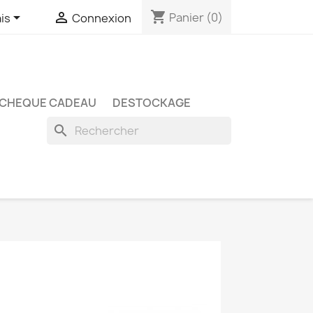
shopping_cart


Panier
(0)
is
Connexion
CHEQUE CADEAU
DESTOCKAGE
search