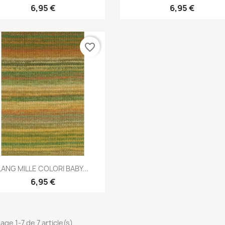
6,95 €
6,95 €
favorite_border
Aperçu rapide

LANG MILLE COLORI BABY...
6,95 €
age 1-7 de 7 article(s)