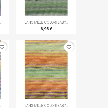
Aperçu rapide

.
LANG MILLE COLORI BABY...
6,95 €
vorite_border
favorite_border
Aperçu rapide

.
LANG MILLE COLORI BABY...