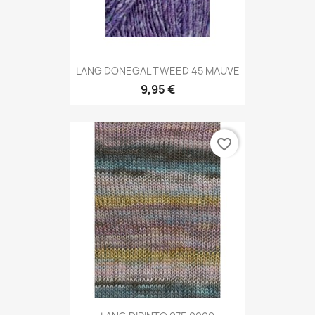
LANG DONEGAL TWEED 45 MAUVE
9,95 €
favorite_border