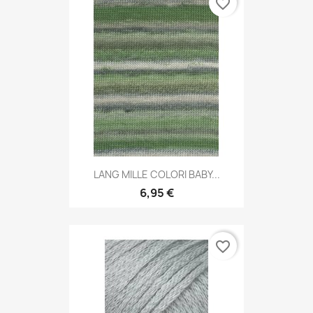
favorite_border
LANG MILLE COLORI BABY...
6,95 €
favorite_border