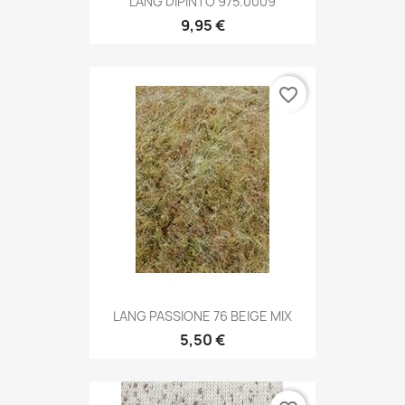
LANG DIPINTO 975.0009
9,95 €
favorite_border
LANG PASSIONE 76 BEIGE MIX
5,50 €