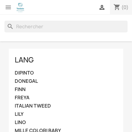
shopping_cart


(0)
search
LANG
DIPINTO
DONEGAL
FINN
FREYA
ITALIAN TWEED
LILY
LINO
MILLE COLORI BABY