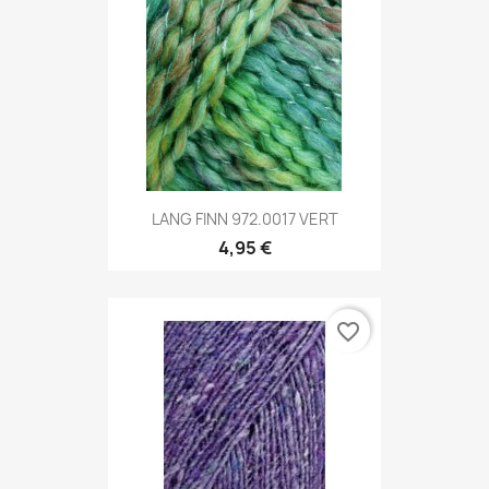
LANG FINN 972.0017 VERT
4,95 €
favorite_border