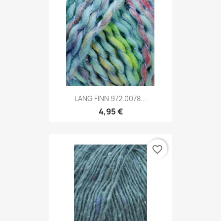
LANG FINN 972.0078...
4,95 €
favorite_border