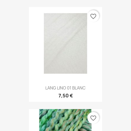
favorite_border
LANG LINO 01 BLANC
7,50 €
favorite_border