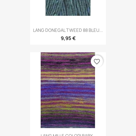
LANG DONEGAL TWEED 88 BLEU...
9,95 €
favorite_border
LANG MILLE COLORI BABY...