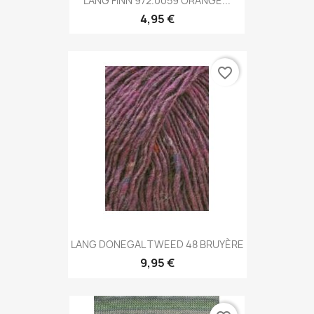
LANG FINN 972.0059 ORANGE...
4,95 €
favorite_border
LANG DONEGAL TWEED 48 BRUYÈRE
9,95 €