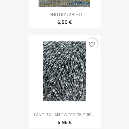
LANG LILY 72 BLEU
6,50 €
favorite_border
LANG ITALIAN TWEED 05 GRIS...
5,95 €