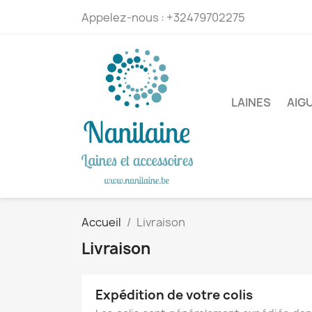
Appelez-nous :
+32479702275
LAINES
AIG
Accueil
Livraison
Livraison
Expédition de votre colis