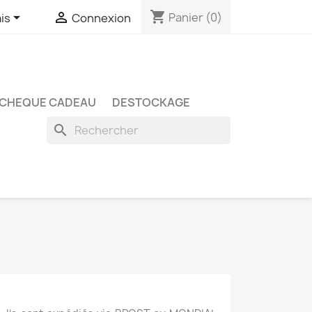
shopping_cart


Panier
(0)
is
Connexion
CHEQUE CADEAU
DESTOCKAGE
search