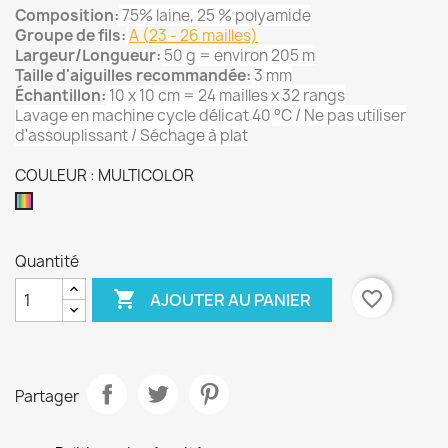
Composition:
75% laine, 25 % polyamide
Groupe de fils:
A (23 - 26 mailles)
Largeur/Longueur:
50 g = environ 205 m
Taille d'aiguilles recommandée:
3 mm
Échantillon:
10 x 10 cm = 24 mailles x 32 rangs
Lavage en machine cycle délicat 40 °C / Ne pas utiliser
d'assouplissant / Séchage à plat
COULEUR : MULTICOLOR
MULTICOLOR
Quantité

favorite_border
AJOUTER AU PANIER
Partager