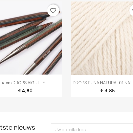
favorite_border
fa
Snel bekijken
Snel bekijken


4mm DROPS AIGUILLE...
DROPS PUNA NATURAL 01 NA
€ 4,80
€ 3,85
tste nieuws