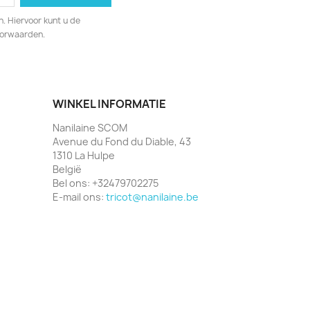
. Hiervoor kunt u de
oorwaarden.
WINKEL INFORMATIE
Nanilaine SCOM
Avenue du Fond du Diable, 43
1310 La Hulpe
België
Bel ons:
+32479702275
E-mail ons:
tricot@nanilaine.be