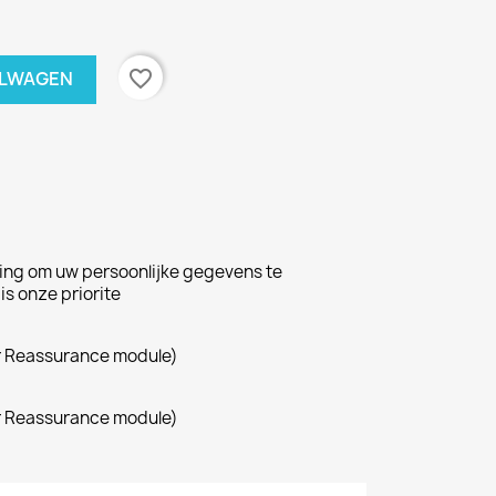
favorite_border
ELWAGEN
ing om uw persoonlijke gegevens te
s onze priorite
r Reassurance module)
r Reassurance module)