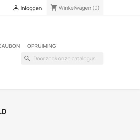
shopping_cart

Winkelwagen
(0)
Inloggen
EAUBON
OPRUIMING
search
LD