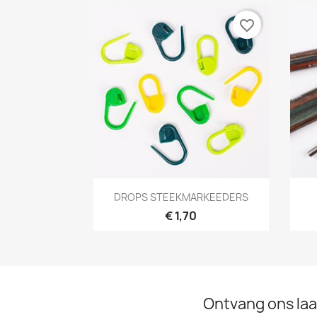
favorite_border
Snel bekijken

DROPS STEEKMARKEEDERS
€ 1,70
Ontvang ons laa