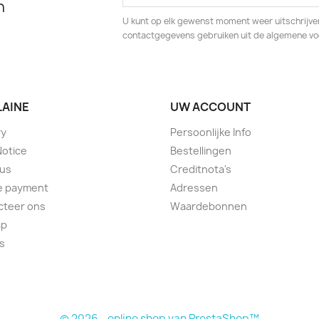
n
U kunt op elk gewenst moment weer uitschrijven
contactgegevens gebruiken uit de algemene v
LAINE
UW ACCOUNT
ry
Persoonlijke Info
Notice
Bestellingen
 us
Creditnota's
e payment
Adressen
cteer ons
Waardebonnen
ap
s
© 2026 - online shop van PrestaShop™