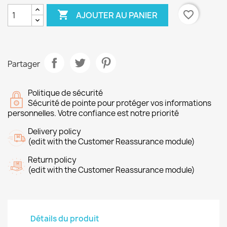

favorite_border
AJOUTER AU PANIER
Partager
Politique de sécurité
Sécurité de pointe pour protéger vos informations
personnelles. Votre confiance est notre priorité
Delivery policy
(edit with the Customer Reassurance module)
Return policy
(edit with the Customer Reassurance module)
Détails du produit